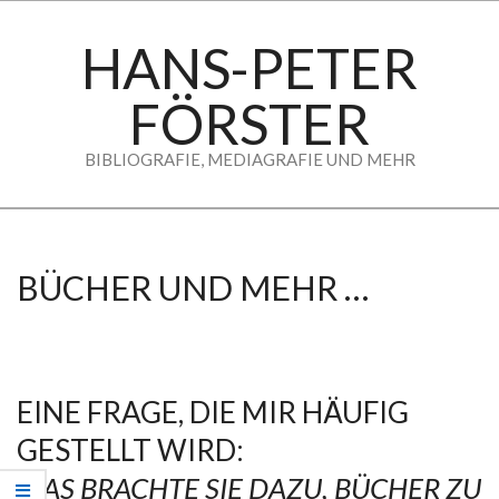
Skip
to
HANS-PETER
content
FÖRSTER
BIBLIOGRAFIE, MEDIAGRAFIE UND MEHR
Secondary
Navigation
Menu
BÜCHER UND MEHR …
EINE FRAGE, DIE MIR HÄUFIG
GESTELLT WIRD:
WAS BRACHTE SIE DAZU, BÜCHER ZU