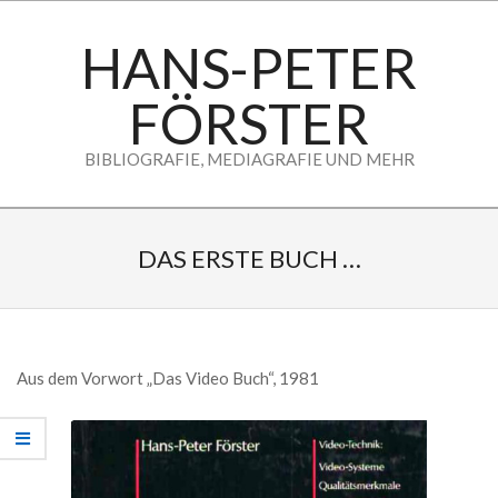
Skip
to
HANS-PETER
content
FÖRSTER
BIBLIOGRAFIE, MEDIAGRAFIE UND MEHR
Secondary
Navigation
DAS ERSTE BUCH …
Menu
Aus dem Vorwort „Das Video Buch“, 1981