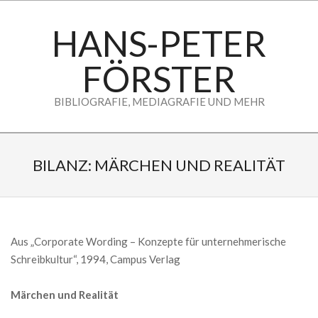
Skip
to
HANS-PETER
content
FÖRSTER
BIBLIOGRAFIE, MEDIAGRAFIE UND MEHR
Secondary
Navigation
BILANZ: MÄRCHEN UND REALITÄT
Menu
Aus „Corporate Wording – Konzepte für unternehmerische
Schreibkultur“, 1994, Campus Verlag
Märchen und Realität